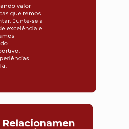
gando valor
rcas que temos
tar. Junte-se a
de excelência e
tamos
 do
ortivo,
periências
fã.
Relacionamen