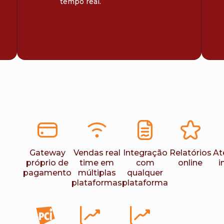
tempo real.
Gateway
Vendas real
Integração
Relatórios
At
próprio de
time em
com
online
i
pagamento
múltiplas
qualquer
plataformas
plataforma