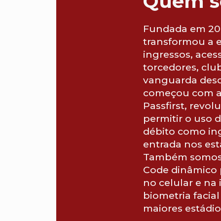
Quem 
Fundada em 200
transformou a 
ingressos, aces
torcedores, clu
vanguarda desd
começou com a 
Passfirst, revo
permitir o uso d
débito como in
entrada nos está
Também somos 
Code dinâmico p
no celular e n
biometria facia
maiores estádio