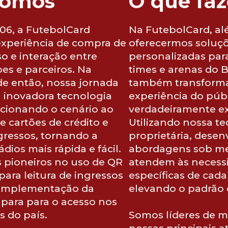
somos
O que fa
6, a FutebolCard
Na FutebolCard, a
experiência de compra de
oferecermos soluçõ
so e interação entre
personalizadas para
bes e parceiros. Na
times e arenas do B
e então, nossa jornada
também transform
inovadora tecnologia
experiência do púb
lucionando o cenário ao
verdadeiramente ex
e cartões de crédito e
Utilizando nossa t
gressos, tornando a
proprietária, dese
dios mais rápida e fácil.
abordagens sob m
pioneiros no uso de QR
atendem às necess
ara leitura de ingressos
específicas de cada
a implementação da
elevando o padrão 
l para para o acesso nos
s do país.
Somos líderes de m
nossas principais a