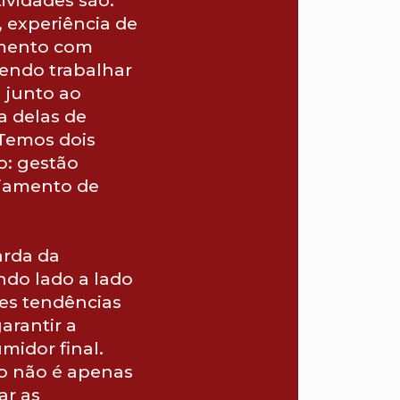
, experiência de
amento com
dendo trabalhar
 junto ao
a delas de
Temos dois
o: gestão
ciamento de
rda da
do lado a lado
es tendências
arantir a
midor final.
o não é apenas
ar as