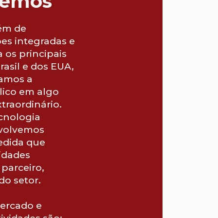
zemos
lém de
es integradas e
 os principais
rasil e dos EUA,
amos a
lico em algo
traordinário.
ecnologia
nvolvemos
edida que
idades
 parceiro,
do setor.
ercado e
tividades são: