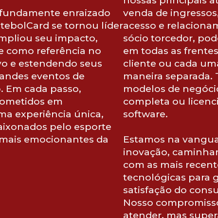
fundamente enraizado
venda de ingressos
utebolCard se tornou líder
acesso e relacion
mpliou seu impacto,
sócio torcedor, po
e como referência no
em todas as frentes
vo e estendendo seus
cliente ou cada um
randes eventos de
maneira separada. 
. Em cada passo,
modelos de negóci
ometidos em
completa ou licen
ma experiência única,
software.
ixonados pelo esporte
mais emocionantes da
Estamos na vangua
inovação, caminhan
com as mais recent
tecnológicas para g
satisfação do consu
Nosso compromiss
atender, mas super